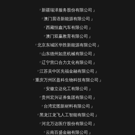
新疆瑞泽服务股份有限公司
澳门晨语新能源有限公司
西藏恒鑫汽车有限公司
澳门双赢教育有限公司
北京东城区华胜新能源有限公司
山东德州如意机械有限公司
辽宁营口合力文化有限公司
江苏吴中区先福金融有限公司
重庆万州区盈科生物科技有限公司
安徽立达化工有限公司
贵州宏兴证券集团有限公司
台湾宏图新材料有限公司
黑龙江龙飞人工智能有限公司
河北万达医疗股份有限公司
云南百盛金融有限公司