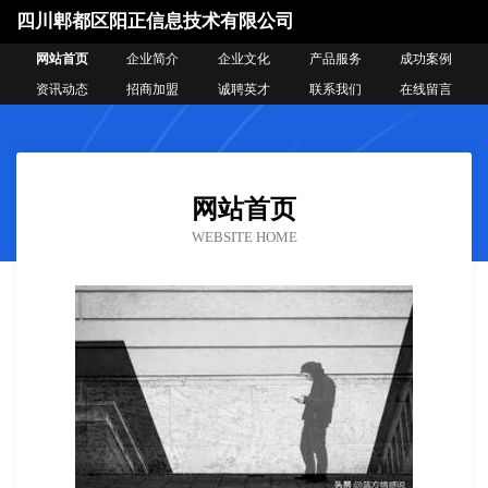
四川郫都区阳正信息技术有限公司
网站首页
企业简介
企业文化
产品服务
成功案例
资讯动态
招商加盟
诚聘英才
联系我们
在线留言
网站首页
WEBSITE HOME